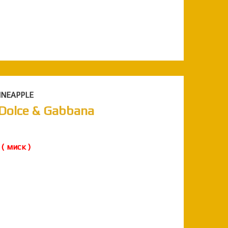
PINEAPPLE
| Dolce & Gabbana
( миск )