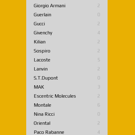
Giorgio Armani
2
Guerlain
0
Gucci
2
Givenchy
4
Kilian
2
Sospiro
2
Lacoste
5
Lanvin
2
S.T.Dupont
0
MAK
3
Escentric Molecules
2
Montale
6
Nina Ricci
0
Oriental
2
Paco Rabanne
4