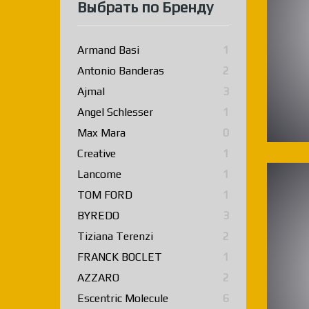
Выбрать по Бренду
Armand Basi
1
Antonio Banderas
2
Ajmal
3
Angel Schlesser
1
Max Mara
0
Creative
1
Lancome
1
TOM FORD
1
BYREDO
3
Tiziana Terenzi
2
FRANCK BOCLET
1
AZZARO
2
Escentric Molecule
6