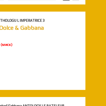
HOLOGU L IMPERATRICE 3
| Dolce & Gabbana
о
(миск)
Dolce&Gabbana ANTOLOGY LE BATELEUR