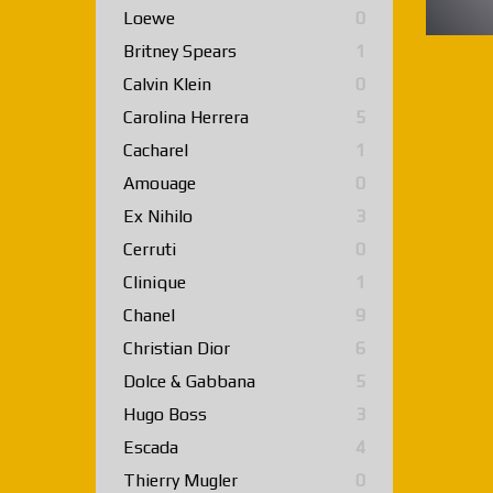
Loewe
0
Britney Spears
1
Calvin Klein
0
Carolina Herrera
5
Cacharel
1
Amouage
0
Ex Nihilo
3
Cerruti
0
Clinique
1
Chanel
9
Christian Dior
6
Dolce & Gabbana
5
Hugo Boss
3
Escada
4
Thierry Mugler
0