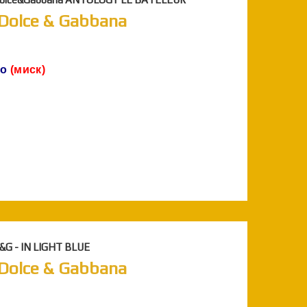
| Dolce & Gabbana
ло
(миск)
&G - IN LIGHT BLUE
| Dolce & Gabbana