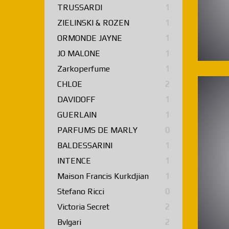
TRUSSARDI
1
ZIELINSKI & ROZEN
1
ORMONDE JAYNE
1
JO MALONE
1
Zarkoperfume
1
CHLOE
2
DAVIDOFF
1
GUERLAIN
1
PARFUMS DE MARLY
0
BALDESSARINI
1
INTENCE
1
Maison Francis Kurkdjian
1
Stefano Ricci
0
Victoria Secret
2
Bvlgari
2