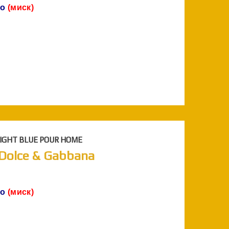
ло
(миск)
 LIGHT BLUE POUR HOME
| Dolce & Gabbana
ло
(миск)