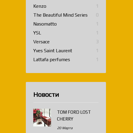
Kenzo
1
The Beautiful Mind Series
0
Nasomatto
1
YSL
1
Versace
3
Yves Saint Laurent
1
Lattafa perfumes
1
Новости
TOM FORD LOST
CHERRY
20 Марта