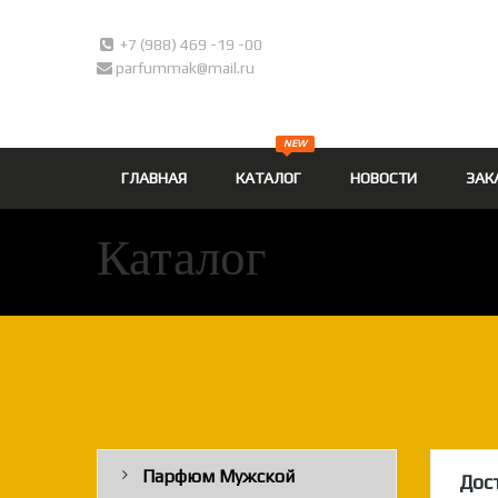
+7 (988) 469 -19 -00
parfummak@mail.ru
NEW
ГЛАВНАЯ
КАТАЛОГ
НОВОСТИ
ЗАК
Каталог
Парфюм Мужской
Дос