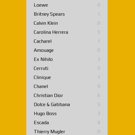
Loewe
0
Britney Spears
1
Calvin Klein
0
Carolina Herrera
5
Cacharel
1
Amouage
0
Ex Nihilo
3
Cerruti
0
Clinique
1
Chanel
9
Christian Dior
6
Dolce & Gabbana
5
Hugo Boss
3
Escada
4
Thierry Mugler
0