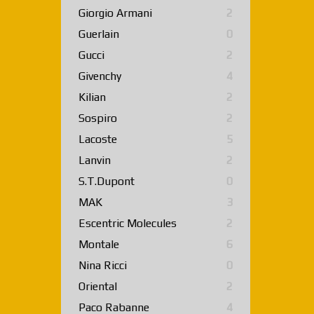
Giorgio Armani
2
Guerlain
0
Gucci
2
Givenchy
4
Kilian
2
Sospiro
2
Lacoste
5
Lanvin
2
S.T.Dupont
0
MAK
3
Escentric Molecules
2
Montale
6
Nina Ricci
0
Oriental
2
Paco Rabanne
4