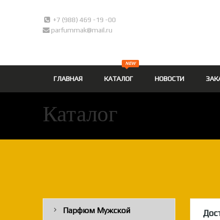
+7 (988) 469 -19 -00
parfummak@mail.ru
NEW
ГЛАВНАЯ
КАТАЛОГ
НОВОСТИ
ЗАК
Каталог
Парфюм Мужской
Дос