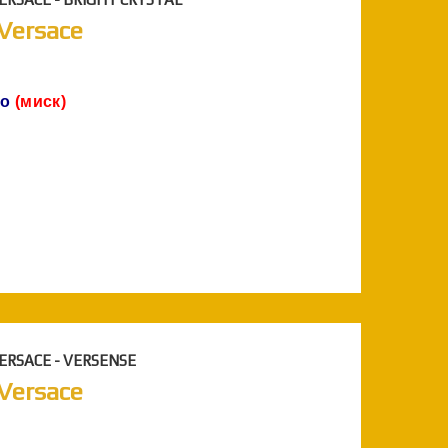
 Versace
ло
(миск)
VERSACE - VERSENSE
 Versace