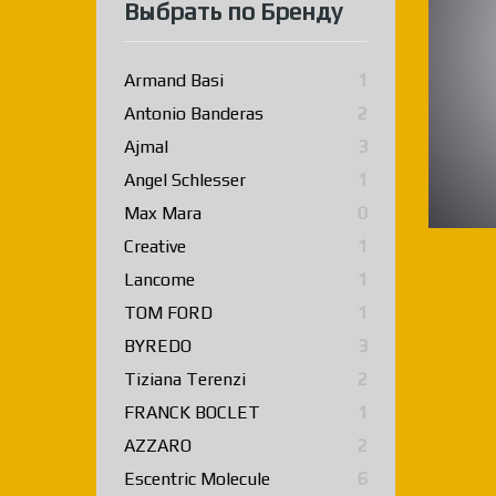
Выбрать по Бренду
Armand Basi
1
Antonio Banderas
2
Ajmal
3
Angel Schlesser
1
Max Mara
0
Creative
1
Lancome
1
TOM FORD
1
BYREDO
3
Tiziana Terenzi
2
FRANCK BOCLET
1
AZZARO
2
Escentric Molecule
6