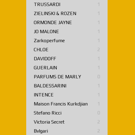
TRUSSARDI
1
ZIELINSKI & ROZEN
1
ORMONDE JAYNE
1
JO MALONE
1
Zarkoperfume
1
CHLOE
2
DAVIDOFF
1
GUERLAIN
1
PARFUMS DE MARLY
0
BALDESSARINI
1
INTENCE
1
Maison Francis Kurkdjian
1
Stefano Ricci
0
Victoria Secret
2
Bvlgari
2