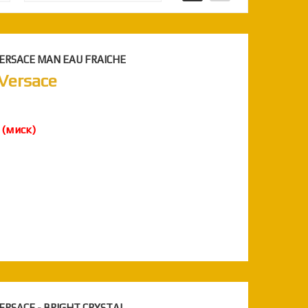
VERSACE MAN EAU FRAICHE
 Versace
о
(миск)
VERSACE - BRIGHT CRYSTAL