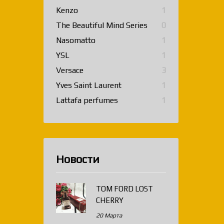
Kenzo
1
The Beautiful Mind Series
0
Nasomatto
1
YSL
1
Versace
3
Yves Saint Laurent
1
Lattafa perfumes
1
Новости
TOM FORD LOST
CHERRY
20 Марта