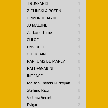
TRUSSARDI
1
ZIELINSKI & ROZEN
1
ORMONDE JAYNE
1
JO MALONE
1
Zarkoperfume
1
CHLOE
2
DAVIDOFF
1
GUERLAIN
1
PARFUMS DE MARLY
0
BALDESSARINI
1
INTENCE
1
Maison Francis Kurkdjian
1
Stefano Ricci
0
Victoria Secret
2
Bvlgari
2