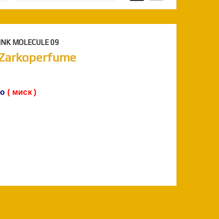
PINK MOLECULE 09
| Zarkoperfume
ло
( миск )