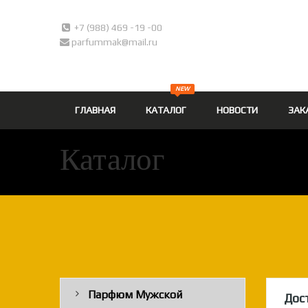
+7 (988) 469 -19 -00
parfummak@mail.ru
NEW
ГЛАВНАЯ
КАТАЛОГ
НОВОСТИ
ЗАК
Каталог
Парфюм Мужской
Дос