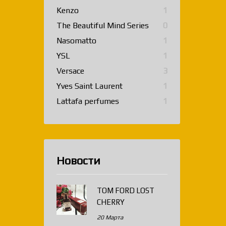
Kenzo
1
The Beautiful Mind Series
0
Nasomatto
1
YSL
1
Versace
3
Yves Saint Laurent
1
Lattafa perfumes
1
Новости
TOM FORD LOST
CHERRY
20 Марта