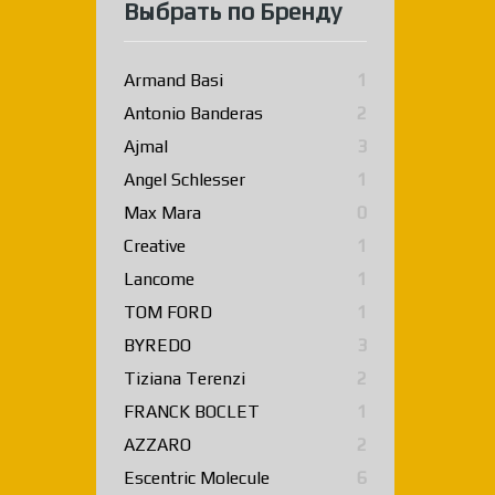
Выбрать по Бренду
Armand Basi
1
Antonio Banderas
2
Ajmal
3
Angel Schlesser
1
Max Mara
0
Creative
1
Lancome
1
TOM FORD
1
BYREDO
3
Tiziana Terenzi
2
FRANCK BOCLET
1
AZZARO
2
Escentric Molecule
6