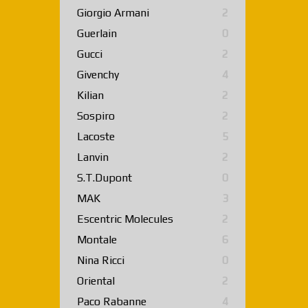
Giorgio Armani
2
Guerlain
0
Gucci
2
Givenchy
4
Kilian
2
Sospiro
2
Lacoste
5
Lanvin
2
S.T.Dupont
0
MAK
3
Escentric Molecules
2
Montale
6
Nina Ricci
0
Oriental
2
Paco Rabanne
4