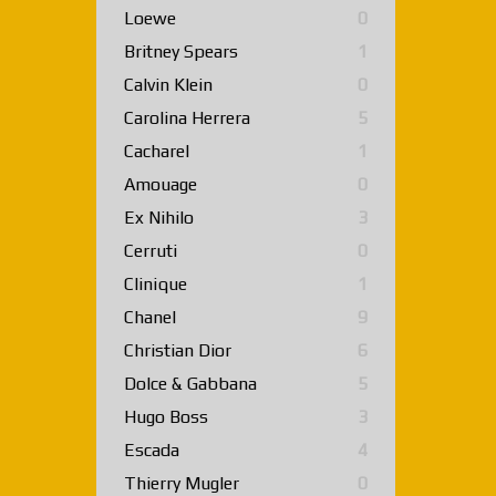
Loewe
0
Britney Spears
1
Calvin Klein
0
Carolina Herrera
5
Cacharel
1
Amouage
0
Ex Nihilo
3
Cerruti
0
Clinique
1
Chanel
9
Christian Dior
6
Dolce & Gabbana
5
Hugo Boss
3
Escada
4
Thierry Mugler
0